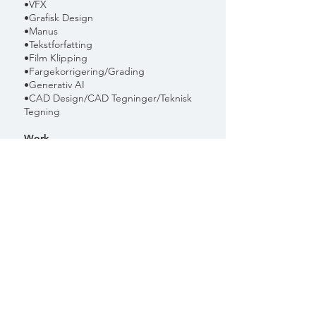
•VFX
•Grafisk Design
​​•Manus
​​•Tekstforfatting
•Film Klipping
•Fargekorrigering/Grading
•Generativ AI
•CAD Design/CAD Tegninger/Teknisk
Tegning
Work
•2026- – Innholdsprodusent hos
Scoopr AS (50% stilling)
•
2025-2025
– Innholdsprodusent hos
Orange Orange AS (midlertidig stilling)
•
2021-2025
– Kreativ Leder / Partner
hos Rabagast Film AS
•
2018-2021
– Senior Motion Designer
hos Maverix AS
•
2017-2018
– 3D/Motion
Designer/Fotograf hos Scandinavian
Design Group
•
2015-2017
– 3D/Motion Designer hos
Brandlab AS